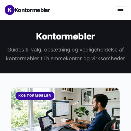
Kontormøbler
Kontormøbler
Guides til valg, opsætning og vedligeholdelse af
kontormøbler til hjemmekontor og virksomheder
KONTORMØBLER