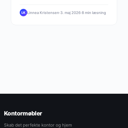
arbejdsglæde dagligt.
Linnea Kristensen
·
3. maj 2026
·
8 min læsning
LK
Kontormøbler
Skab det perfekte kontor og hjem